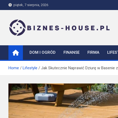
Skip
piątek, 7 sierpnia, 2026
to
content
biznes-house.pl
DOM I OGRÓD
FINANSE
FIRMA
LIFES
Home
Lifestyle
Jak Skutecznie Naprawić Dziurę w Basenie