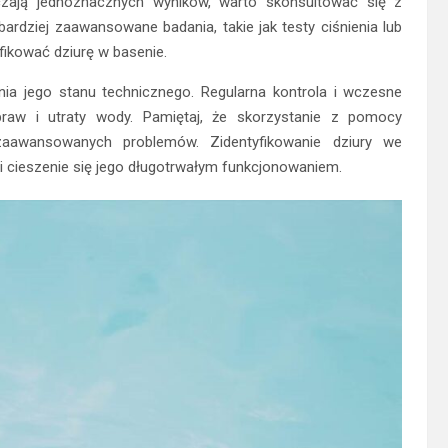
rczają jednoznacznych wyników, warto skonsultować się z
rdziej zaawansowane badania, takie jak testy ciśnienia lub
yfikować dziurę w basenie.
ania jego stanu technicznego. Regularna kontrola i wczesne
raw i utraty wody. Pamiętaj, że skorzystanie z pomocy
aawansowanych problemów. Zidentyfikowanie dziury we
 cieszenie się jego długotrwałym funkcjonowaniem.