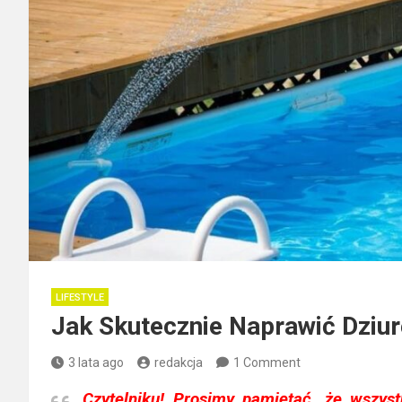
LIFESTYLE
Jak Skutecznie Naprawić Dziu
3 lata ago
redakcja
1 Comment
Czytelniku!
Prosimy pamiętać, że wszyst