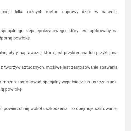
stnieje kilka różnych metod naprawy dziur w basenie.
pecjalnego kleju epoksydowego, który jest aplikowany na
dporną powłokę.
j płyty naprawczej, która jest przykręcana lub przyklejana
 tworzyw sztucznych, możliwe jest zastosowanie spawania
 można zastosować specjalny wypełniacz lub uszczelniacz,
ałą powłokę.
 powierzchnię wokół uszkodzenia. To obejmuje szlifowanie,