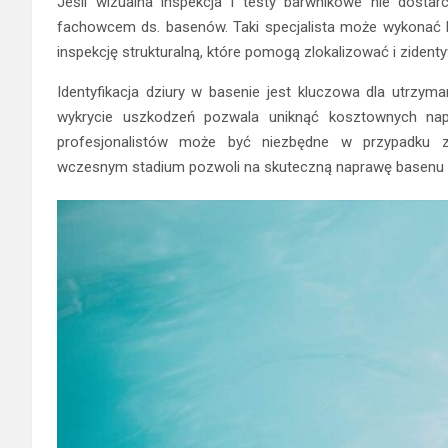
Jeśli wizualna inspekcja i testy barwnikowe nie dosta
fachowcem ds. basenów. Taki specjalista może wykonać ba
inspekcję strukturalną, które pomogą zlokalizować i zident
Identyfikacja dziury w basenie jest kluczowa dla utrzym
wykrycie uszkodzeń pozwala uniknąć kosztownych nap
profesjonalistów może być niezbędne w przypadku z
wczesnym stadium pozwoli na skuteczną naprawę basenu i