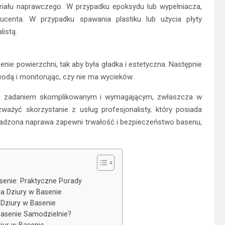
riału naprawczego. W przypadku epoksydu lub wypełniacza,
ducenta. W przypadku spawania plastiku lub użycia płyty
listą.
ie powierzchni, tak aby była gładka i estetyczna. Następnie
odą i monitorując, czy nie ma wycieków.
yć zadaniem skomplikowanym i wymagającym, zwłaszcza w
ażyć skorzystanie z usług profesjonalisty, który posiada
wadzona naprawa zapewni trwałość i bezpieczeństwo basenu,
senie: Praktyczne Porady
ia Dziury w Basenie
Dziury w Basenie
asenie Samodzielnie?
iur w Basenie