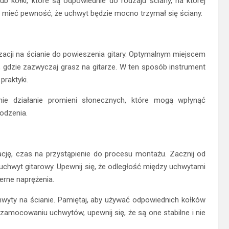
b kołki, które są odpowiednie do rodzaju ściany, na której
z mieć pewność, że uchwyt będzie mocno trzymał się ściany.
acji na ścianie do powieszenia gitary. Optymalnym miejscem
, gdzie zazwyczaj grasz na gitarze. W ten sposób instrument
praktyki.
nie działanie promieni słonecznych, które mogą wpłynąć
odzenia.
ację, czas na przystąpienie do procesu montażu. Zacznij od
hwyt gitarowy. Upewnij się, że odległość między uchwytami
erne naprężenia.
chwyty na ścianie. Pamiętaj, aby używać odpowiednich kołków
amocowaniu uchwytów, upewnij się, że są one stabilne i nie