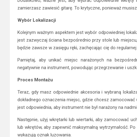
Dodatkowo, ważne jest, aby wybrać odpowiednie wkręty lu
zamierzasz zawiesić gitarę. To krytyczne, ponieważ musis
Wybór Lokalizacji
Kolejnym ważnym aspektem jest wybór odpowiedniej lokaliz
jest zazwyczaj ściana bezpośrednio przy stole lub miejscu
będzie zawsze w zasięgu ręki, zachęcając cię do regularnej 
Pamiętaj, aby unikać miejsc narażonych na bezpośred
negatywnie na instrument, powodując przegrzewanie i uszk
Proces Montażu
Teraz, gdy masz odpowiednie akcesoria i wybraną lokaliz
dokładnego oznaczenia miejsc, gdzie chcesz zamocować uc
jest odpowiednia, aby instrument nie był narażony na nadmi
Następnie, użyj wkrętarki lub wiertarki, aby zamocować u
lub wkrętów, aby zapewnić maksymalną wytrzymałość. Po z
wykazują oznak luzowania.