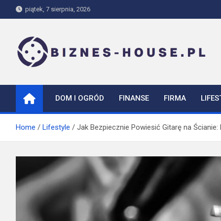
Skip
piątek, 7 sierpnia, 2026
to
content
biznes-house.pl
DOM I OGRÓD
FINANSE
FIRMA
LIFES
Home
Lifestyle
Jak Bezpiecznie Powiesić Gitarę na Ścianie