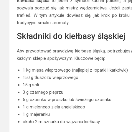
Kiełbasa śląska
to jeden z symboli kuchni polskiej, a 
pozwala poczuć się jak mistrz wędzarnictwa. Jeżeli zast
trafiłeś. W tym artykule dowiesz się, jak krok po kro
tradycyjne smaki i aromaty.
Składniki do kiełbasy śląskiej
Aby przygotować prawdziwą kiełbasę śląską, potrzebujesz
każdym sklepie spożywczym. Kluczowe będą:
1 kg mięsa wieprzowego (najlepiej z łopatki i karkówki)
150 g tłuszczu wieprzowego
15 g soli
3 g czarnego pieprzu
5 g czosnku w proszku lub świeżego czosnku
1 g mielonego ziela angielskiego
1 g majeranku
około 2 m sznurka do wiązania kiełbasy