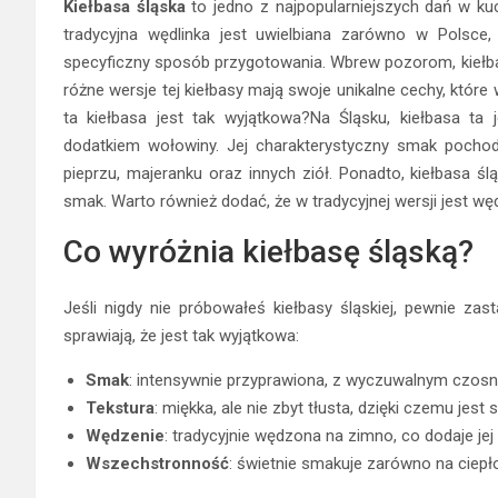
Kiełbasa śląska
to jedno z najpopularniejszych dań w kuch
tradycyjna wędlinka jest uwielbiana zarówno w Polsce
specyficzny sposób przygotowania. Wbrew pozorom, kiełbas
różne wersje tej kiełbasy mają swoje unikalne cechy, które
ta kiełbasa jest tak wyjątkowa?Na Śląsku, kiełbasa t
dodatkiem wołowiny. Jej charakterystyczny smak pochod
pieprzu, majeranku oraz innych ziół. Ponadto, kiełbasa śl
smak. Warto również dodać, że w tradycyjnej wersji jest w
Co wyróżnia kiełbasę śląską?
Jeśli nigdy nie próbowałeś kiełbasy śląskiej, pewnie zast
sprawiają, że jest tak wyjątkowa:
Smak
: intensywnie przyprawiona, z wyczuwalnym czosn
Tekstura
: miękka, ale nie zbyt tłusta, dzięki czemu jest 
Wędzenie
: tradycyjnie wędzona na zimno, co dodaje je
Wszechstronność
: świetnie smakuje zarówno na ciepło,