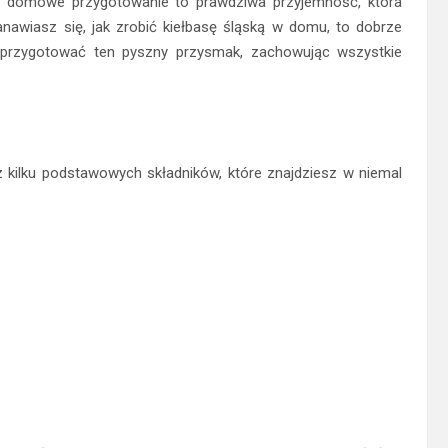
jej domowe przygotowanie to prawdziwa przyjemność, która
anawiasz się, jak zrobić kiełbasę śląską w domu, to dobrze
ku przygotować ten pyszny przysmak, zachowując wszystkie
 kilku podstawowych składników, które znajdziesz w niemal