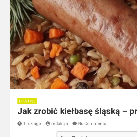
LIFESTYLE
Jak zrobić kiełbasę śląską – p
1 rok ago
redakcja
No Comments