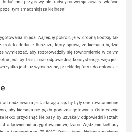
 dodać inne przyprawy, ale tradycyjna wersja zawiera właśnie
lepsze, tym smaczniejsza kiełbasa!
zygotowania mięsa.
Najlepiej
pokroić je w drobną kostkę, tak
krok to dodanie tłuszczu, który sprawi, że kiełbasa będzie
rze wymieszać, aby rozprowadziły się równomiernie w całym
otne jest, by farsz miał odpowiednią konsystencję, więc jeśli
wszystko jest już wymieszane, przekładaj farsz do osłonek –
ie
od nadziewania jelit, starając się, by były one równomiernie
cno, aby kiełbasa nie pękła podczas gotowania. Ostatecznie
e lekko przycisnąć kiełbasy, by uzyskały odpowiedni kształt.
jest odpowiednie przygotowanie wędzarni. Wędzenie kiełbasy
zin w temperaturze 70-80°C. Dzięki temu kiełbasa nabierze