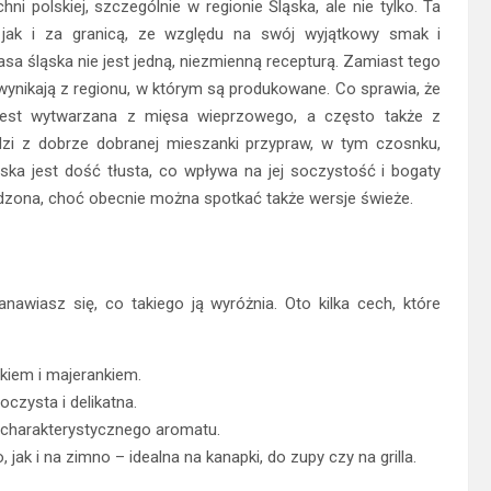
ni polskiej, szczególnie w regionie Śląska, ale nie tylko. Ta
, jak i za granicą, ze względu na swój wyjątkowy smak i
a śląska nie jest jedną, niezmienną recepturą. Zamiast tego
 wynikają z regionu, w którym są produkowane. Co sprawia, że
a jest wytwarzana z mięsa wieprzowego, a często także z
zi z dobrze dobranej mieszanki przypraw, w tym czosnku,
ąska jest dość tłusta, co wpływa na jej soczystość i bogaty
ędzona, choć obecnie można spotkać także wersje świeże.
anawiasz się, co takiego ją wyróżnia. Oto kilka cech, które
kiem i majerankiem.
soczysta i delikatna.
j charakterystycznego aromatu.
 jak i na zimno – idealna na kanapki, do zupy czy na grilla.