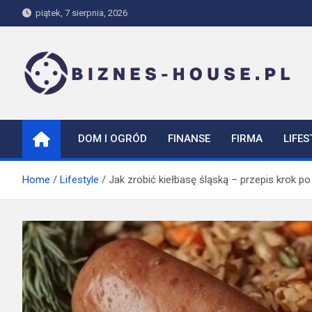
Skip
piątek, 7 sierpnia, 2026
to
content
biznes-house.pl
DOM I OGRÓD
FINANSE
FIRMA
LIFES
Home
Lifestyle
Jak zrobić kiełbasę śląską – przepis krok po