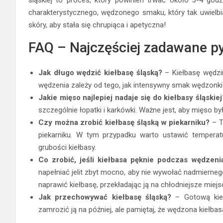
charakterystycznego, wędzonego smaku, który tak uwielbi
skóry, aby stała się chrupiąca i apetyczna!
FAQ – Najczęściej zadawane py
Jak długo wędzić kiełbasę śląską?
– Kiełbasę wędzi
wędzenia zależy od tego, jak intensywny smak wędzonki
Jakie mięso najlepiej nadaje się do kiełbasy śląskiej
szczególnie łopatki i karkówki. Ważne jest, aby mięso by
Czy można zrobić kiełbasę śląską w piekarniku?
– T
piekarniku. W tym przypadku warto ustawić temperat
grubości kiełbasy.
Co zrobić, jeśli kiełbasa pęknie podczas wędzeni
napełniać jelit zbyt mocno, aby nie wywołać nadmiernego
naprawić kiełbasę, przekładając ją na chłodniejsze miej
Jak przechowywać kiełbasę śląską?
– Gotową kieł
zamrozić ją na później, ale pamiętaj, że wędzona kiełb