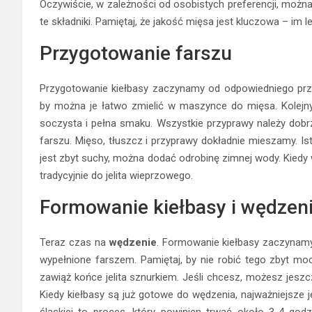
Oczywiście, w zależności od osobistych preferencji, można
te składniki. Pamiętaj, że jakość mięsa jest kluczowa – im 
Przygotowanie farszu
Przygotowanie kiełbasy zaczynamy od odpowiedniego pr
by można je łatwo zmielić w maszynce do mięsa. Kolejny 
soczysta i pełna smaku. Wszystkie przyprawy należy dob
farszu. Mięso, tłuszcz i przyprawy dokładnie mieszamy. Ist
jest zbyt suchy, można dodać odrobinę zimnej wody. Kiedy 
tradycyjnie do jelita wieprzowego.
Formowanie kiełbasy i wędzen
Teraz czas na
wędzenie
. Formowanie kiełbasy zaczynamy 
wypełnione farszem. Pamiętaj, by nie robić tego zbyt mo
zawiąż końce jelita sznurkiem. Jeśli chcesz, możesz jeszcz
Kiedy kiełbasy są już gotowe do wędzenia, najważniejsze 
śląskiej to proces, który powinien trwać około 3-4 god