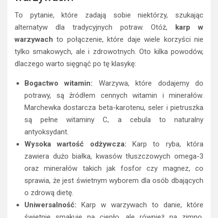
To pytanie, które zadają sobie niektórzy, szukając
alternatyw dla tradycyjnych potraw. Otóż,
karp w
warzywach
to połączenie, które daje wiele korzyści nie
tylko smakowych, ale i zdrowotnych. Oto kilka powodów,
dlaczego warto sięgnąć po tę klasykę:
Bogactwo witamin:
Warzywa, które dodajemy do
potrawy, są źródłem cennych witamin i minerałów.
Marchewka dostarcza beta-karotenu, seler i pietruszka
są pełne witaminy C, a cebula to naturalny
antyoksydant.
Wysoka wartość odżywcza:
Karp to ryba, która
zawiera dużo białka, kwasów tłuszczowych omega-3
oraz minerałów takich jak fosfor czy magnez, co
sprawia, że jest świetnym wyborem dla osób dbających
o zdrową dietę.
Uniwersalność:
Karp w warzywach to danie, które
świetnie smakuje na ciepło, ale również na zimno.