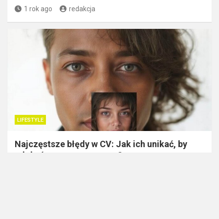
1 rok ago
redakcja
LIFESTYLE
Najczęstsze błędy w CV: Jak ich unikać, by
zdobyć wymarzoną pracę?
1 rok ago
redakcja
Witryna biznes-house.pl jest wyłącznie platformą