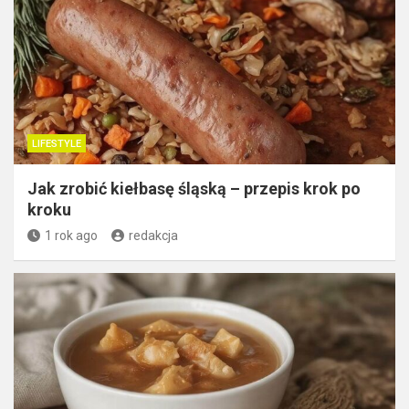
LIFESTYLE
Jak zrobić kiełbasę śląską – przepis krok po
kroku
1 rok ago
redakcja