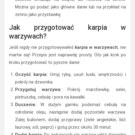
Można go podać jako główne danie lub na przykład na
zimno jako przystawkę.
Jak przygotować karpia w
warzywach?
Jeśli nigdy nie przygotowywałeś
karpia w warzywach
, nie
martw się! Przepis jest naprawdę prosty. Oto jak krok po
kroku przygotować to pyszne danie:
Oczyść karpia:
Umyj rybę, usuń łuski, wnętrzności i
pokrój na dzwonka.
Przygotuj warzywa:
Pokrój marchewkę, seler,
pietruszkę, cebulę i pora na kawałki.
Duszenie:
W dużym garnku podsmaż cebulę na
odrobinie oleju, następnie dodaj pozostałe warzywa.
Zalej bulionem, dodaj przyprawy (ziele angielskie, liść
laurowy, sól, pieprz) i gotuj przez około 30 minut.
Dodaj karpia:
Do gotujących się warzyw włóż dzwonka