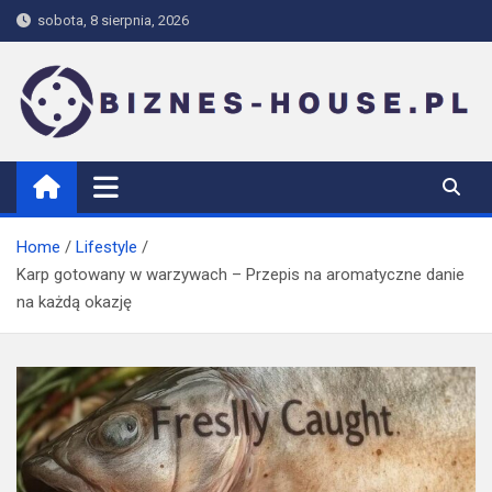
Skip
sobota, 8 sierpnia, 2026
to
content
biznes-house.pl
Home
Lifestyle
Karp gotowany w warzywach – Przepis na aromatyczne danie
na każdą okazję