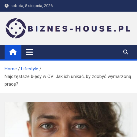
Skip
sobota, 8 sierpnia, 2026
to
content
biznes-house.pl
Home
Lifestyle
Najczęstsze błędy w CV: Jak ich unikać, by zdobyć wymarzoną
pracę?