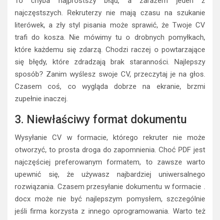
To chyba najprostszy błąd, a zarazem jeden z
najczęstszych. Rekruterzy nie mają czasu na szukanie
literówek, a zły styl pisania może sprawić, że Twoje CV
trafi do kosza. Nie mówimy tu o drobnych pomyłkach,
które każdemu się zdarzą. Chodzi raczej o powtarzające
się błędy, które zdradzają brak staranności. Najlepszy
sposób? Zanim wyślesz swoje CV, przeczytaj je na głos.
Czasem coś, co wygląda dobrze na ekranie, brzmi
zupełnie inaczej.
3. Niewłaściwy format dokumentu
Wysyłanie CV w formacie, którego rekruter nie może
otworzyć, to prosta droga do zapomnienia. Choć PDF jest
najczęściej preferowanym formatem, to zawsze warto
upewnić się, że używasz najbardziej uniwersalnego
rozwiązania. Czasem przesyłanie dokumentu w formacie .
docx może nie być najlepszym pomysłem, szczególnie
jeśli firma korzysta z innego oprogramowania. Warto też