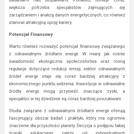
badaniami nad biopaliwami. Ponadto, istnieje coraz
większa potrzeba specjalistów zajmujących się
zarządzaniem i analizą danych energetycznych, co również
stanowi atrakcyjną opcję kariery.
Potencjał Finansowy
Warto również rozważyć potencjał finansowy związanego
z odnawialnymi źródłami energii. W miarę jak rośnie
świadomość ekologiczna społeczeństwa oraz rosną
regulacje dotyczące redukcji emisji, sektor odnawialnych
źródeł energii staje się coraz bardziej atrakcyjny z
ekonomicznego punktu widzenia. Inwestycje w odnawialne
źródła energii mogą przynieść znaczące zyski, a
specjaliści w tej dziedzinie są coraz bardziej poszukiwani.
Studia związane z odnawialnymi źródłami energii oferują
fascynujący obszar badań i praktyki, który ma ogromne
znaczenie dla przyszłości planety. Decyzja o podjęciu takiej
ścieżki edukacyjnej zależy od indywidualnych