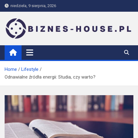
Skip
niedziela, 9 sierpnia, 2026
to
content
biznes-house.pl
Home
Lifestyle
Odnawialne źródła energii: Studia, czy warto?