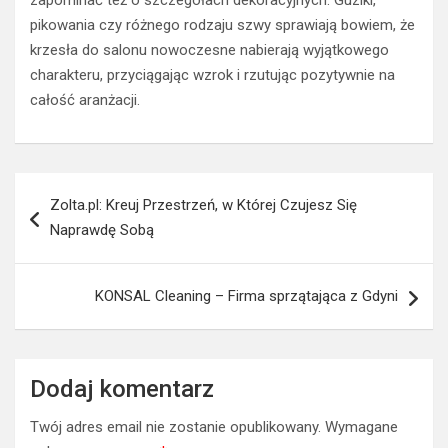
zapominać też o szczegółach dekoracyjnych. Guziki,
pikowania czy różnego rodzaju szwy sprawiają bowiem, że
krzesła do salonu nowoczesne nabierają wyjątkowego
charakteru, przyciągając wzrok i rzutując pozytywnie na
całość aranżacji.
Nawigacja
Zolta.pl: Kreuj Przestrzeń, w Której Czujesz Się
wpisu
Naprawdę Sobą
KONSAL Cleaning – Firma sprzątająca z Gdyni
Dodaj komentarz
Twój adres email nie zostanie opublikowany.
Wymagane