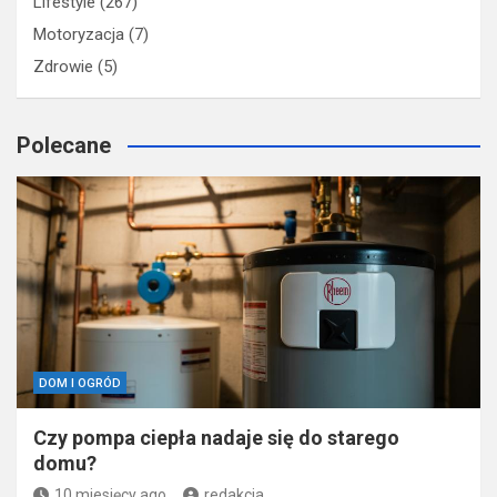
Lifestyle
(267)
Motoryzacja
(7)
Zdrowie
(5)
Polecane
DOM I OGRÓD
Czy pompa ciepła nadaje się do starego
domu?
10 miesięcy ago
redakcja