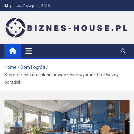
Skip
piątek, 7 sierpnia, 2026
to
content
biznes-house.pl
Home
Dom i ogród
Które krzesła do salonu nowoczesne wybrać? Praktyczny
poradnik