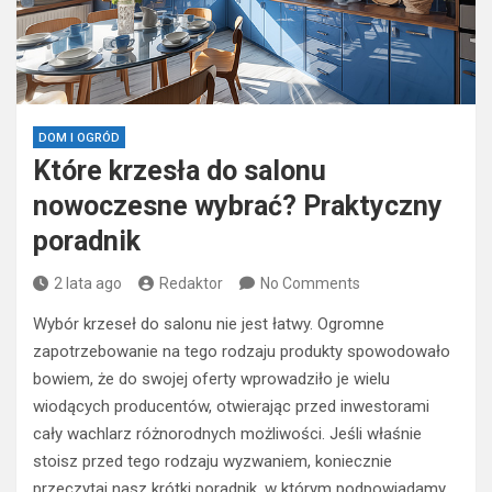
DOM I OGRÓD
Które krzesła do salonu
nowoczesne wybrać? Praktyczny
poradnik
2 lata ago
Redaktor
No Comments
Wybór krzeseł do salonu nie jest łatwy. Ogromne
zapotrzebowanie na tego rodzaju produkty spowodowało
bowiem, że do swojej oferty wprowadziło je wielu
wiodących producentów, otwierając przed inwestorami
cały wachlarz różnorodnych możliwości. Jeśli właśnie
stoisz przed tego rodzaju wyzwaniem, koniecznie
przeczytaj nasz krótki poradnik, w którym podpowiadamy,