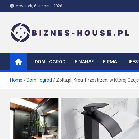
Skip
czwartek, 6 sierpnia, 2026
to
content
biznes-house.pl
DOM I OGRÓD
FINANSE
FIRMA
LIFES
Home
Dom i ogród
Zolta.pl: Kreuj Przestrzeń, w Której Cz