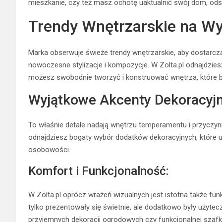
mieszkanie, czy też masz ochotę uaktualnić swój dom, ods
Trendy Wnętrzarskie na Wy
Marka obserwuje świeże trendy wnętrzarskie, aby dostarcz
nowoczesne stylizacje i kompozycje. W Zolta.pl odnajdzie
możesz swobodnie tworzyć i konstruować wnętrza, które b
Wyjątkowe Akcenty Dekoracyjn
To właśnie detale nadają wnętrzu temperamentu i przyczyni
odnajdziesz bogaty wybór dodatków dekoracyjnych, które uz
osobowości.
Komfort i Funkcjonalność:
W Zolta.pl oprócz wrażeń wizualnych jest istotna także funk
tylko prezentowały się świetnie, ale dodatkowo były użyte
przyjemnych dekoracji ogrodowych czy funkcjonalnej szafki d