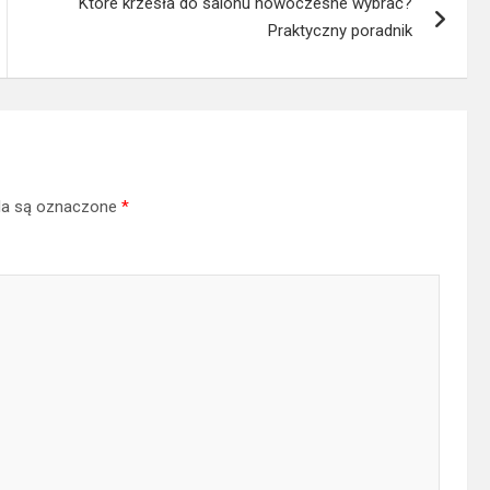
Które krzesła do salonu nowoczesne wybrać?
Praktyczny poradnik
a są oznaczone
*