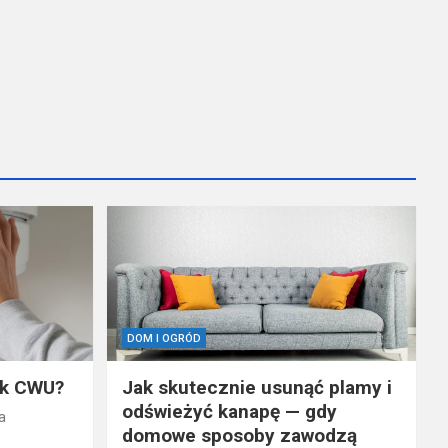
DOM I OGRÓD
ik CWU?
Jak skutecznie usunąć plamy i
odświeżyć kanapę — gdy
a
domowe sposoby zawodzą