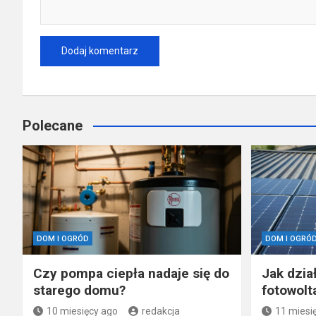
Polecane
DOM I OGRÓD
DOM I OGRÓ
Czy pompa ciepła nadaje się do
Jak dzia
starego domu?
fotowolt
10 miesięcy ago
redakcja
11 miesi