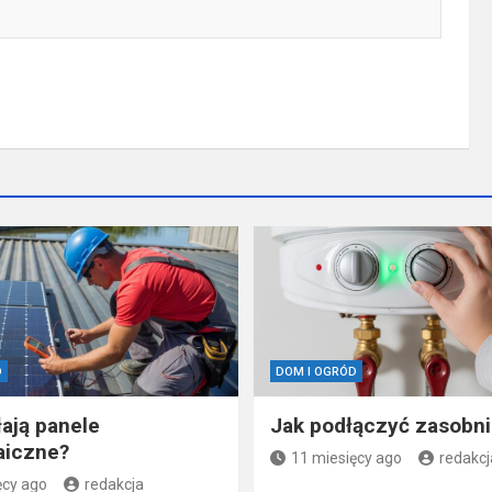
D
DOM I OGRÓD
łają panele
Jak podłączyć zasobn
aiczne?
11 miesięcy ago
redakcj
ęcy ago
redakcja