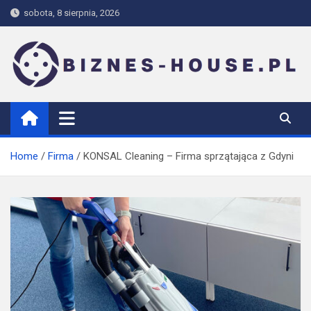
Skip
sobota, 8 sierpnia, 2026
to
content
biznes-house.pl
Home
Firma
KONSAL Cleaning – Firma sprzątająca z Gdyni