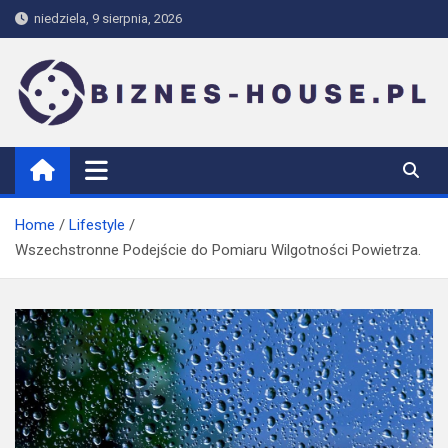
Skip
niedziela, 9 sierpnia, 2026
to
content
biznes-house.pl
Home
Lifestyle
Wszechstronne Podejście do Pomiaru Wilgotności Powietrza.