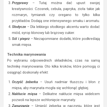
Przyprawy
– Tutaj można dać upust swojej
kreatywności. Czosnek, cebula, papryka, zioła takie jak
rozmaryn, tymianek czy oregano to tylko kilka
przykładów. Dodają one intensywnego smaku i aromatu.
Słodycze
– Dla lekkiego słodkiego akcentu warto dodać
miód, syrop klonowy lub brązowy cukier.
Sól i pieprz
– Niezapomniane dodatki, które podkreślają
smak mięsa.
Technika marynowania
Po wybraniu odpowiednich składników, czas na samą
technikę marynowania. Oto kilka kroków, które pomogą ci
osiągnąć doskonały efekt:
Oczyść żeberka
– Usuń nadmiar tłuszczu i błon z
mięsa, aby marynata mogła się wchłonąć głębiej.
Nakłucie mięsa
– Delikatne nakłucie mięsa widelcem
pozwoli na lepsze wchłonięcie marynaty.
Zanurzanie
– Umieść żeberka w naczyniu, które jest