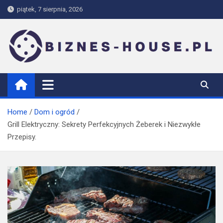
Skip
piątek, 7 sierpnia, 2026
to
content
biznes-house.pl
Home
Dom i ogród
Grill Elektryczny: Sekrety Perfekcyjnych Żeberek i Niezwykłe
Przepisy.