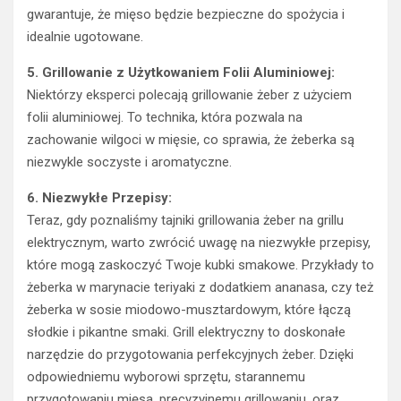
gwarantuje, że mięso będzie bezpieczne do spożycia i
idealnie ugotowane.
5. Grillowanie z Użytkowaniem Folii Aluminiowej:
Niektórzy eksperci polecają grillowanie żeber z użyciem
folii aluminiowej. To technika, która pozwala na
zachowanie wilgoci w mięsie, co sprawia, że żeberka są
niezwykle soczyste i aromatyczne.
6. Niezwykłe Przepisy:
Teraz, gdy poznaliśmy tajniki grillowania żeber na grillu
elektrycznym, warto zwrócić uwagę na niezwykłe przepisy,
które mogą zaskoczyć Twoje kubki smakowe. Przykłady to
żeberka w marynacie teriyaki z dodatkiem ananasa, czy też
żeberka w sosie miodowo-musztardowym, które łączą
słodkie i pikantne smaki. Grill elektryczny to doskonałe
narzędzie do przygotowania perfekcyjnych żeber. Dzięki
odpowiedniemu wyborowi sprzętu, starannemu
przygotowaniu mięsa, precyzyjnemu grillowaniu, oraz