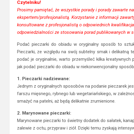
Czytelniku!
Prosimy pamiętać, że wszystkie porady i porady zawarte na 
ekspertem/profesjonalistą. Korzystanie z informacji zawa
konsultowane z profesjonalistą o odpowiednich kwalifikacj
odpowiedzialności ze stosowania porad publikowanych w s
Podać pieczarki do obiadu w oryginalny sposób to sztu
Pieczarki, ze względu na swój subtelny smak i delikatną 
podać je oryginalnie, warto przemyśleć kilka kreatywnych p
jak podać pieczarki do obiadu w niekonwencjonalny sposób
1. Pieczarki nadziewane:
Jednym z oryginalnych sposobów na podanie pieczarek jes
farszu mięsnego, rybnego lub wegetariańskiego, w zależnośc
smażyć na patelni, aż będą delikatnie zrumienione.
2. Marynowane pieczarki:
Marynowane pieczarki to świetny dodatek do sałatek, kanap
zalewie z octu, przypraw i ziół. Dzięki temu zyskają intens