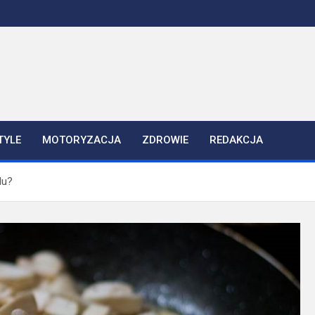
TYLE
MOTORYZACJA
ZDROWIE
REDAKCJA
du?