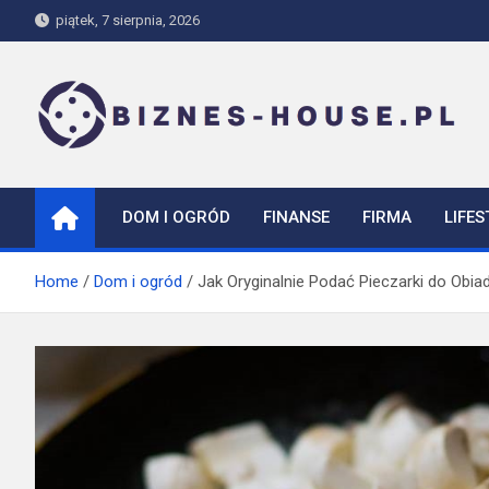
Skip
piątek, 7 sierpnia, 2026
to
content
biznes-house.pl
DOM I OGRÓD
FINANSE
FIRMA
LIFES
Home
Dom i ogród
Jak Oryginalnie Podać Pieczarki do Obia