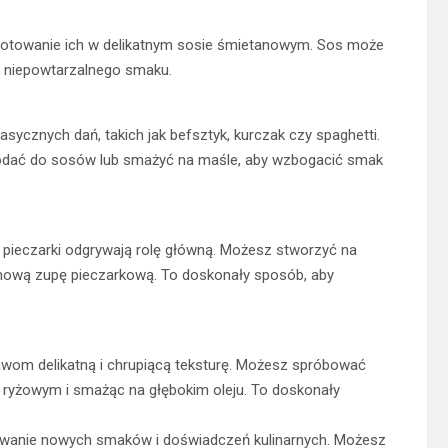
ygotowanie ich w delikatnym sosie śmietanowym. Sos może
e niepowtarzalnego smaku.
asycznych dań, takich jak befsztyk, kurczak czy spaghetti.
a dodać do sosów lub smażyć na maśle, aby wzbogacić smak
 pieczarki odgrywają rolę główną. Możesz stworzyć na
remową zupę pieczarkową. To doskonały sposób, aby
awom delikatną i chrupiącą teksturę. Możesz spróbować
e ryżowym i smażąc na głębokim oleju. To doskonały
rywanie nowych smaków i doświadczeń kulinarnych. Możesz