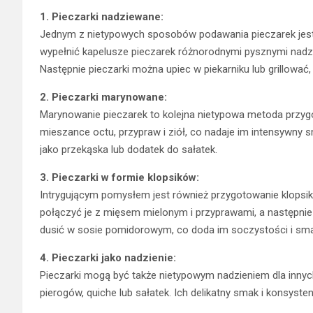
1. Pieczarki nadziewane:
Jednym z nietypowych sposobów podawania pieczarek jest
wypełnić kapelusze pieczarek różnorodnymi pysznymi nadzie
Następnie pieczarki można upiec w piekarniku lub grillować
2. Pieczarki marynowane:
Marynowanie pieczarek to kolejna nietypowa metoda przy
mieszance octu, przypraw i ziół, co nadaje im intensywny s
jako przekąska lub dodatek do sałatek.
3. Pieczarki w formie klopsików:
Intrygującym pomysłem jest również przygotowanie klopsik
połączyć je z mięsem mielonym i przyprawami, a następnie
dusić w sosie pomidorowym, co doda im soczystości i sm
4. Pieczarki jako nadzienie:
Pieczarki mogą być także nietypowym nadzieniem dla innych
pierogów, quiche lub sałatek. Ich delikatny smak i konsyst