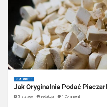
DOM I OGRÓD
Jak Oryginalnie Podać Pieczar
3 lata ago
redakcja
1 Comment