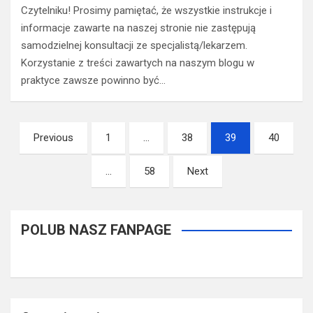
Czytelniku! Prosimy pamiętać, że wszystkie instrukcje i
informacje zawarte na naszej stronie nie zastępują
samodzielnej konsultacji ze specjalistą/lekarzem.
Korzystanie z treści zawartych na naszym blogu w
praktyce zawsze powinno być…
Stronicowanie
Previous
1
…
38
39
40
wpisów
…
58
Next
POLUB NASZ FANPAGE