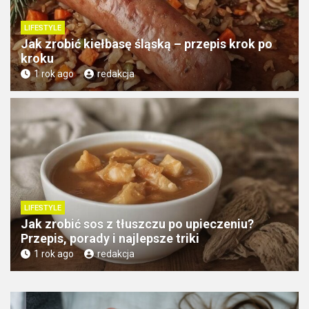
LIFESTYLE
Jak zrobić kiełbasę śląską – przepis krok po
kroku
1 rok ago
redakcja
LIFESTYLE
Jak zrobić sos z tłuszczu po upieczeniu?
Przepis, porady i najlepsze triki
1 rok ago
redakcja