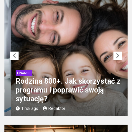
FINANSE
Rodzina 800+. Jak skorzystać z
programu i poprawić swoją
sytuację?
1 rok ago
Redaktor