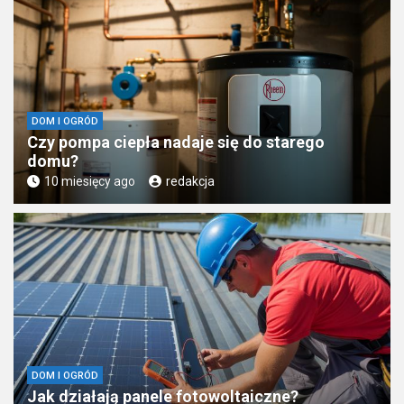
DOM I OGRÓD
Czy pompa ciepła nadaje się do starego
domu?
10 miesięcy ago
redakcja
DOM I OGRÓD
Jak działają panele fotowoltaiczne?