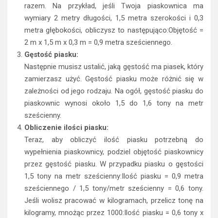
razem. Na przykład, jeśli Twoja piaskownica ma
wymiary 2 metry długości, 1,5 metra szerokości i 0,3
metra głębokości, obliczysz to następująco:Objętość =
2 m x 1,5 m x 0,3 m = 0,9 metra sześciennego.
Gęstość piasku:
Następnie musisz ustalić, jaką gęstość ma piasek, który
zamierzasz użyć. Gęstość piasku może różnić się w
zależności od jego rodzaju. Na ogół, gęstość piasku do
piaskownic wynosi około 1,5 do 1,6 tony na metr
sześcienny.
Obliczenie ilości piasku:
Teraz, aby obliczyć ilość piasku potrzebną do
wypełnienia piaskownicy, podziel objętość piaskownicy
przez gęstość piasku. W przypadku piasku o gęstości
1,5 tony na metr sześcienny:Ilość piasku = 0,9 metra
sześciennego / 1,5 tony/metr sześcienny = 0,6 tony.
Jeśli wolisz pracować w kilogramach, przelicz tonę na
kilogramy, mnożąc przez 1000:Ilość piasku = 0,6 tony x