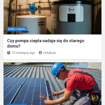
DOM I OGRÓD
Czy pompa ciepła nadaje się do starego
domu?
10 miesięcy ago
redakcja