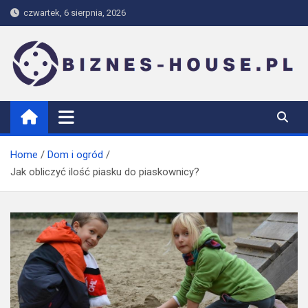
Skip
czwartek, 6 sierpnia, 2026
to
content
biznes-house.pl
Home
Dom i ogród
Jak obliczyć ilość piasku do piaskownicy?