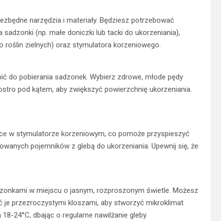
iezbędne narzędzia i materiały. Będziesz potrzebować
sadzonki (np. małe doniczki lub tacki do ukorzeniania),
o roślin zielnych) oraz stymulatora korzeniowego.
ić do pobierania sadzonek. Wybierz zdrowe, młode pędy
 ostro pod kątem, aby zwiększyć powierzchnię ukorzeniania.
ńce w stymulatorze korzeniowym, co pomoże przyspieszyć
owanych pojemników z glebą do ukorzeniania. Upewnij się, że
dzonkami w miejscu o jasnym, rozproszonym świetle. Możesz
ić je przezroczystymi kloszami, aby stworzyć mikroklimat
 18-24°C, dbając o regularne nawilżanie gleby.