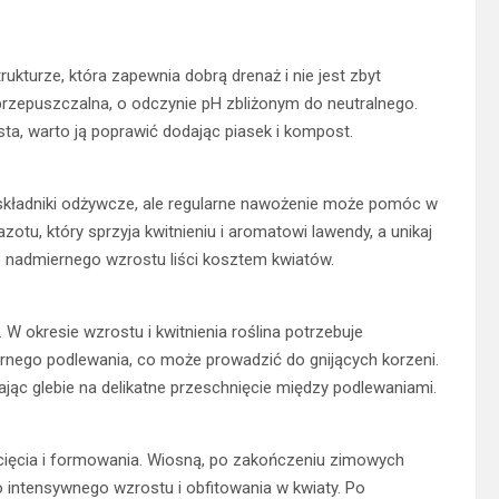
kturze, która zapewnia dobrą drenaż i nie jest zbyt
 przepuszczalna, o odczynie pH zbliżonym do neutralnego.
asta, warto ją poprawić dodając piasek i kompost.
składniki odżywcze, ale regularne nawożenie może pomóc w
otu, który sprzyja kwitnieniu i aromatowi lawendy, a unikaj
nadmiernego wzrostu liści kosztem kwiatów.
 W okresie wzrostu i kwitnienia roślina potrzebuje
ernego podlewania, co może prowadzić do gnijących korzeni.
ając glebie na delikatne przeschnięcie między podlewaniami.
ięcia i formowania. Wiosną, po zakończeniu zimowych