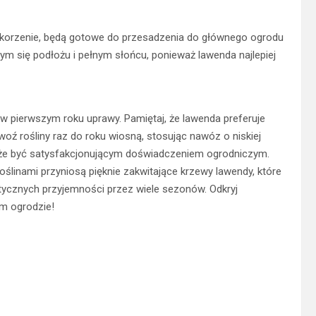
 korzenie, będą gotowe do przesadzenia do głównego ogrodu
ym się podłożu i pełnym słońcu, ponieważ lawenda najlepiej
 w pierwszym roku uprawy. Pamiętaj, że lawenda preferuje
woź rośliny raz do roku wiosną, stosując nawóz o niskiej
że być satysfakcjonującym doświadczeniem ogrodniczym.
ślinami przyniosą pięknie zakwitające krzewy lawendy, które
atycznych przyjemności przez wiele sezonów. Odkryj
im ogrodzie!