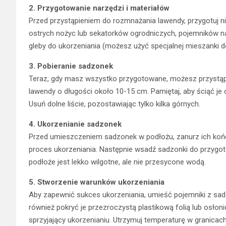
2. Przygotowanie narzędzi i materiałów
Przed przystąpieniem do rozmnażania lawendy, przygotuj n
ostrych nożyc lub sekatorków ogrodniczych, pojemników na 
gleby do ukorzeniania (możesz użyć specjalnej mieszanki d
3. Pobieranie sadzonek
Teraz, gdy masz wszystko przygotowane, możesz przystąp
lawendy o długości około 10-15 cm. Pamiętaj, aby ściąć je
Usuń dolne liście, pozostawiając tylko kilka górnych.
4. Ukorzenianie sadzonek
Przed umieszczeniem sadzonek w podłożu, zanurz ich ko
proces ukorzeniania. Następnie wsadź sadzonki do przygot
podłoże jest lekko wilgotne, ale nie przesycone wodą.
5. Stworzenie warunków ukorzeniania
Aby zapewnić sukces ukorzeniania, umieść pojemniki z sa
również pokryć je przezroczystą plastikową folią lub osłon
sprzyjający ukorzenianiu. Utrzymuj temperaturę w granicach