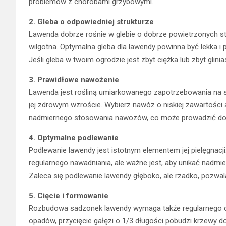
problemów z chorobami grzybowymi.
2. Gleba o odpowiedniej strukturze
Lawenda dobrze rośnie w glebie o dobrze powietrzonych stru
wilgotna. Optymalna gleba dla lawendy powinna być lekka i
Jeśli gleba w twoim ogrodzie jest zbyt ciężka lub zbyt glini
3. Prawidłowe nawożenie
Lawenda jest rośliną umiarkowanego zapotrzebowania na 
jej zdrowym wzroście. Wybierz nawóz o niskiej zawartości az
nadmiernego stosowania nawozów, co może prowadzić do 
4. Optymalne podlewanie
Podlewanie lawendy jest istotnym elementem jej pielęgnacji.
regularnego nawadniania, ale ważne jest, aby unikać nadmi
Zaleca się podlewanie lawendy głęboko, ale rzadko, pozwal
5. Cięcie i formowanie
Rozbudowa sadzonek lawendy wymaga także regularnego c