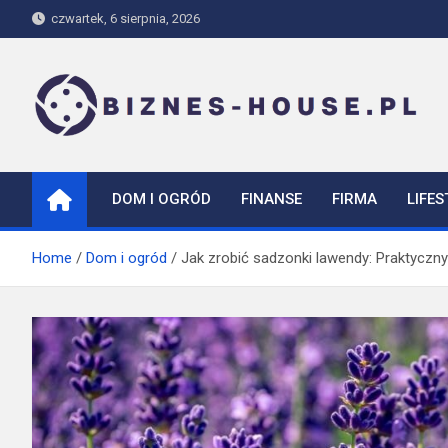
Skip
czwartek, 6 sierpnia, 2026
to
content
biznes-house.pl
DOM I OGRÓD
FINANSE
FIRMA
LIFES
Home
Dom i ogród
Jak zrobić sadzonki lawendy: Praktyczn