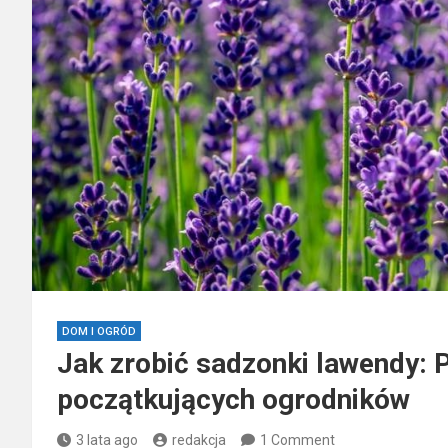
DOM I OGRÓD
Jak zrobić sadzonki lawendy: 
początkujących ogrodników
3 lata ago
redakcja
1 Comment