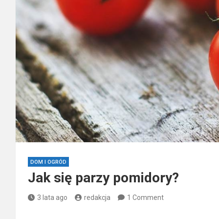
DOM I OGRÓD
Jak się parzy pomidory?
3 lata ago
redakcja
1 Comment