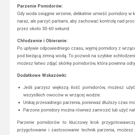
Parzenie Pomidorów:
Gdy woda osiągnie wrzenie, delikatnie umieść pomidory w ki
naraz, ale parzyć partiami, aby zachować kontrolę nad p
przez około 30-60 sekund.
Chłodzenie i Obieranie:
Po upływie odpowiedniego czasu, wyjmij pomidory z wrzące
pod bieżącą zimną wodą. To pozwoli na szybkie schłodzen
możesz łatwo zdjąć skórkę pomidorów, która powinna odry
Dodatkowe Wskazówki:
Jeśli parzysz większą ilość pomidorów, możesz użyć
wszystkich owoców w wrzącej wodzie.
Unikaj przesadnego parzenia, ponieważ dłuższy czas m
Parzone pomidory można również zamrozić lub użyć nat
Parzenie pomidorów to kluczowy krok przygotowawczy
przygotowanie i zastosowanie technik parzenia, możesz