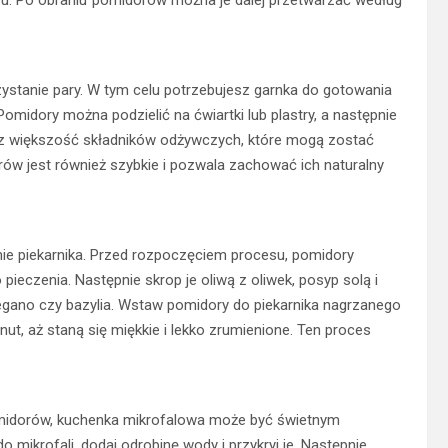
ystanie pary. W tym celu potrzebujesz garnka do gotowania
omidory można podzielić na ćwiartki lub plastry, a następnie
sz większość składników odżywczych, które mogą zostać
w jest również szybkie i pozwala zachować ich naturalny
ie piekarnika. Przed rozpoczęciem procesu, pomidory
 pieczenia. Następnie skrop je oliwą z oliwek, posyp solą i
oregano czy bazylia. Wstaw pomidory do piekarnika nagrzanego
ut, aż staną się miękkie i lekko zrumienione. Ten proces
pomidorów, kuchenka mikrofalowa może być świetnym
ikrofali, dodaj odrobinę wody i przykryj je. Następnie