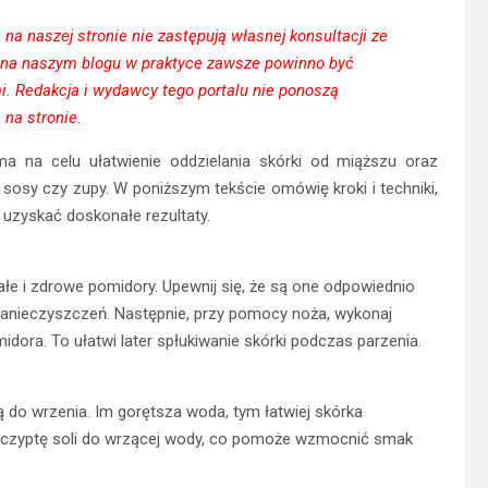
a naszej stronie nie zastępują własnej konsultacji ze
 na naszym blogu w praktyce zawsze powinno być
. Redakcja i wydawcy tego portalu nie ponoszą
na stronie.
a na celu ułatwienie oddzielania skórki od miąższu oraz
 sosy czy zupy. W poniższym tekście omówię kroki i techniki,
 uzyskać doskonałe rezultaty.
łe i zdrowe pomidory. Upewnij się, że są one odpowiednio
 zanieczyszczeń. Następnie, przy pomocy noża, wykonaj
idora. To ułatwi later spłukiwanie skórki podczas parzenia.
ą do wrzenia. Im gorętsza woda, tym łatwiej skórka
zczyptę soli do wrzącej wody, co pomoże wzmocnić smak