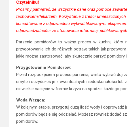
Czytelniku!
Prosimy pamiętać, że wszystkie dane oraz pomoce zawarte n
fachowcem/lekarzem. Korzystanie z treści umieszczonych
konsultowane z odpowiednio wykwalifikowanymi ekspertami
odpowiedzialności ze stosowania informacji publikowanych 
Parzenie pomidorów to ważny proces w kuchni, który m
przygotowanie ich do różnych potraw, takich jak przetwory,
jakie można zastosować, aby skutecznie parzyć pomidory i
Przygotowanie Pomidorów:
Przed rozpoczęciem procesu parzenia, warto wybrać dojrza
umyte i oczyściłeś je z ewentualnych niedoskonałości lub
niewielkie nacięcie w formie krzyża na spodzie każdego pom
Woda Wrząca:
W kolejnym etapie, przygotuj dużą ilość wody i doprowadź j
pomidorów będzie się oddzielać. Możesz również dodać s
pomidorów.