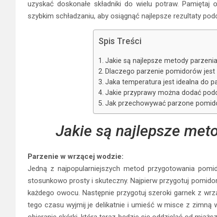
uzyskać doskonałe składniki do wielu potraw. Pamiętaj 
szybkim schładzaniu, aby osiągnąć najlepsze rezultaty po
Spis Treści
Jakie są najlepsze metody parzen
Dlaczego parzenie pomidorów jest
Jaka temperatura jest idealna do 
Jakie przyprawy można dodać pod
Jak przechowywać parzone pomido
Jakie są najlepsze met
Parzenie w wrzącej wodzie:
Jedną z najpopularniejszych metod przygotowania pomid
stosunkowo prosty i skuteczny. Najpierw przygotuj pomidor
każdego owocu. Następnie przygotuj szeroki garnek z wrz
tego czasu wyjmij je delikatnie i umieść w misce z zimną
obieranie skórki, która teraz będzie się oddzielać od mią