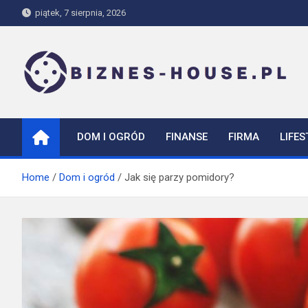
Skip
piątek, 7 sierpnia, 2026
to
content
biznes-house.pl
DOM I OGRÓD
FINANSE
FIRMA
LIFES
Home
Dom i ogród
Jak się parzy pomidory?