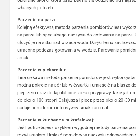
własnych potrzeb.
Parzenie na parze:
Kolejną efektywną metodą parzenia pomidorów jest wykorz
na parze lub specjalnego naczynia do gotowania na parze. P
ułożyć je na sitku nad wrzącą wodą. Dzięki temu zachowa
utracone podczas gotowania w wodzie. Parowanie pomidoró
smak.
Parzenie w piekarniku:
Inną ciekawą metodą parzenia pomidorów jest wykorzystan
można pokroić na pół lub w ćwiartki i umieścić na blasze do
pieprzem oraz dodaj ulubione zioła i przyprawy, takie jak 
do około 180 stopni Celsjusza i piecz przez około 20-30 min
nadaje pomidorom intensywny smak i aromat.
Parzenie w kuchence mikrofalowej:
Jeśli potrzebujesz szybkiej i wygodnej metody parzenia 
rozwiązaniem. Umieść pomidory w naczyniu odpowiednim do m