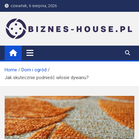
Skip
czwartek, 6 sierpnia, 2026
to
content
biznes-house.pl
Home
Dom i ogród
Jak skutecznie podnieść włosie dywanu?