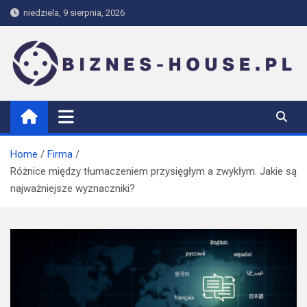
Skip
niedziela, 9 sierpnia, 2026
to
content
biznes-house.pl
Home
Firma
Różnice między tłumaczeniem przysięgłym a zwykłym. Jakie są
najważniejsze wyznaczniki?