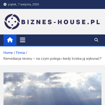
Skip
piątek, 7 sierpnia, 2026
to
content
biznes-house.pl
Home
Firma
Remediacja terenu – na czym polega i kiedy trzeba ją wykonać?