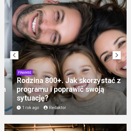
FINANSE
Rodzina 800+. Jak skorzystać z
programu i poprawić swoją
sytuację?
1 rok ago
Redaktor