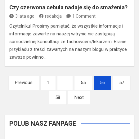
Czy czerwona cebula nadaje się do smażenia?
3 lata ago
redakcja
1 Comment
Czytelniku! Prosimy pamiętać, że wszystkie informacje i
informacje zawarte na naszej witrynie nie zastępują
samodzielnej konsultacji ze fachowcem/lekarzem. Branie
przykładu z treści zawartych na naszym blogu w praktyce
zawsze powinno…
Stronicowanie
Previous
1
…
55
56
57
wpisów
58
Next
POLUB NASZ FANPAGE