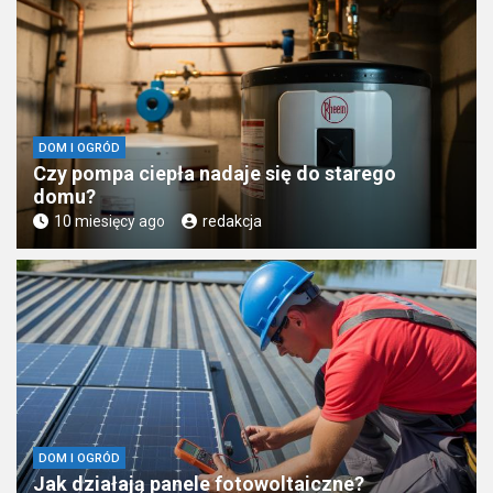
DOM I OGRÓD
Czy pompa ciepła nadaje się do starego
domu?
10 miesięcy ago
redakcja
DOM I OGRÓD
Jak działają panele fotowoltaiczne?