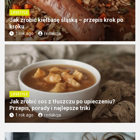
LIFESTYLE
Jak zrobić kiełbasę śląską – przepis krok po
kroku
1 rok ago
redakcja
LIFESTYLE
Jak zrobić sos z tłuszczu po upieczeniu?
Przepis, porady i najlepsze triki
1 rok ago
redakcja