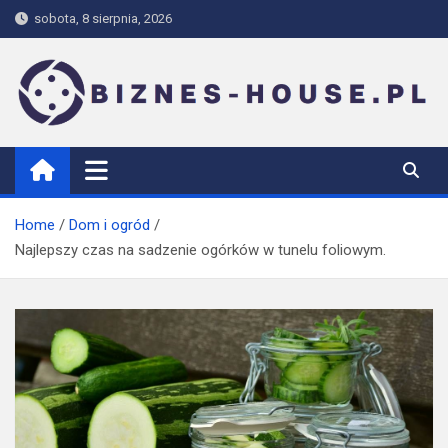
Skip
sobota, 8 sierpnia, 2026
to
content
biznes-house.pl
Home
Dom i ogród
Najlepszy czas na sadzenie ogórków w tunelu foliowym.