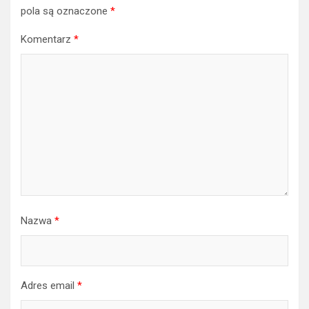
Twój adres email nie zostanie opublikowany.
Wymagane
pola są oznaczone
*
Komentarz
*
Nazwa
*