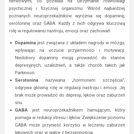
nerwowymi, co pozwala na utrzymanie równowagi
psychicznej i fizycznej organizmu. Wśród najbardziej
poznanych neuroprzekaźników wyróżnia się dopaminę,
serotoninę oraz GABA. Każdy z nich odgrywa kluczową
rolę w regulowaniu nastroju, emocji oraz zachowań.
Dopamina
jest związana z układem nagrody w mózgu,
wpływając na uczucie przyjemności i motywacji.
Niedobory dopaminy mogą prowadzić do stanów
depresyjnych, uzależnień, a także chorób takich jak
Parkinson.
Serotonina
nazywana „hormonem szczęścia”,
odgrywa główną rolę w regulacji nastroju i emocji. Jej
brak może prowadzić do depresji, lęków oraz zaburzeń
snu.
GABA
jest neuroprzekaźnikiem hamującym, który
pomaga w redukcji stresu i lęków. Zwiększenie poziomu
GABA może przynieść korzyści w leczeniu zaburzeń
lękowych oraz w walce z bezsennością.