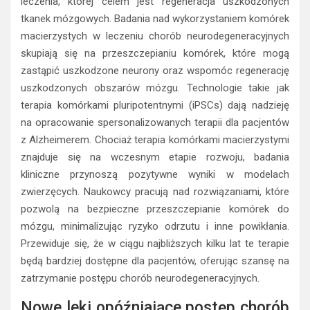
leczenia, której celem jest regeneracja uszkodzonych
tkanek mózgowych. Badania nad wykorzystaniem komórek
macierzystych w leczeniu chorób neurodegeneracyjnych
skupiają się na przeszczepianiu komórek, które mogą
zastąpić uszkodzone neurony oraz wspomóc regenerację
uszkodzonych obszarów mózgu. Technologie takie jak
terapia komórkami pluripotentnymi (iPSCs) dają nadzieję
na opracowanie spersonalizowanych terapii dla pacjentów
z Alzheimerem. Chociaż terapia komórkami macierzystymi
znajduje się na wczesnym etapie rozwoju, badania
kliniczne przynoszą pozytywne wyniki w modelach
zwierzęcych. Naukowcy pracują nad rozwiązaniami, które
pozwolą na bezpieczne przeszczepianie komórek do
mózgu, minimalizując ryzyko odrzutu i inne powikłania.
Przewiduje się, że w ciągu najbliższych kilku lat te terapie
będą bardziej dostępne dla pacjentów, oferując szansę na
zatrzymanie postępu chorób neurodegeneracyjnych.
Nowe leki opóźniające postęp chorób