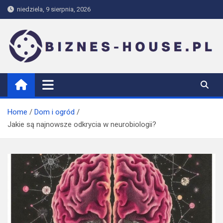
Skip
niedziela, 9 sierpnia, 2026
to
content
biznes-house.pl
Home
Dom i ogród
Jakie są najnowsze odkrycia w neurobiologii?