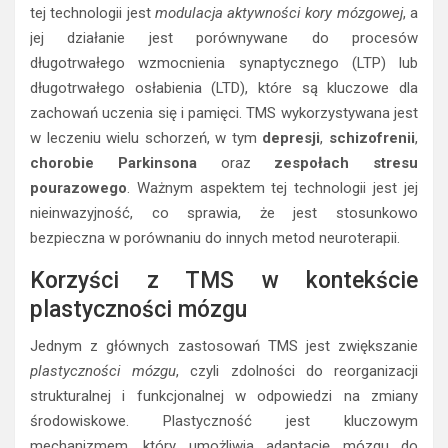
tej technologii jest
modulacja aktywności kory mózgowej
, a
jej działanie jest porównywane do procesów
długotrwałego wzmocnienia synaptycznego (LTP) lub
długotrwałego osłabienia (LTD), które są kluczowe dla
zachowań uczenia się i pamięci. TMS wykorzystywana jest
w leczeniu wielu schorzeń, w tym
depresji
,
schizofrenii
,
chorobie Parkinsona
oraz
zespołach stresu
pourazowego
. Ważnym aspektem tej technologii jest jej
nieinwazyjność, co sprawia, że jest stosunkowo
bezpieczna w porównaniu do innych metod neuroterapii.
Korzyści z TMS w kontekście
plastyczności mózgu
Jednym z głównych zastosowań TMS jest zwiększanie
plastyczności mózgu
, czyli zdolności do reorganizacji
strukturalnej i funkcjonalnej w odpowiedzi na zmiany
środowiskowe. Plastyczność jest kluczowym
mechanizmem, który umożliwia adaptację mózgu do