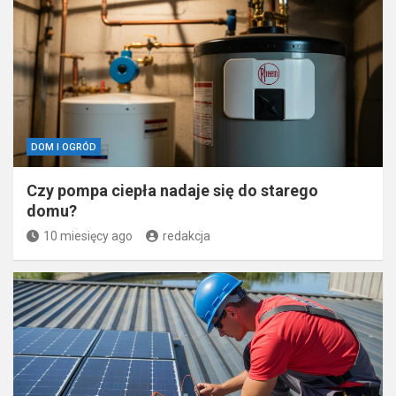
DOM I OGRÓD
Czy pompa ciepła nadaje się do starego
domu?
10 miesięcy ago
redakcja