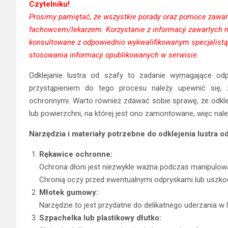
Czytelniku!
Prosimy pamiętać, że wszystkie porady oraz pomoce zawarte
fachowcem/lekarzem. Korzystanie z informacji zawartych 
konsultowane z odpowiednio wykwalifikowanym specjalistą.
stosowania informacji opublikowanych w serwisie.
Odklejanie lustra od szafy to zadanie wymagające odp
przystąpieniem do tego procesu należy upewnić się, 
ochronnymi. Warto również zdawać sobie sprawę, że odkle
lub powierzchni, na której jest ono zamontowane, więc nale
Narzędzia i materiały potrzebne do odklejenia lustra od
Rękawice ochronne:
Ochrona dłoni jest niezwykle ważna podczas manipulowa
Chronią oczy przed ewentualnymi odpryskami lub uszkod
Młotek gumowy:
Narzędzie to jest przydatne do delikatnego uderzania w lu
Szpachelka lub plastikowy dłutko: