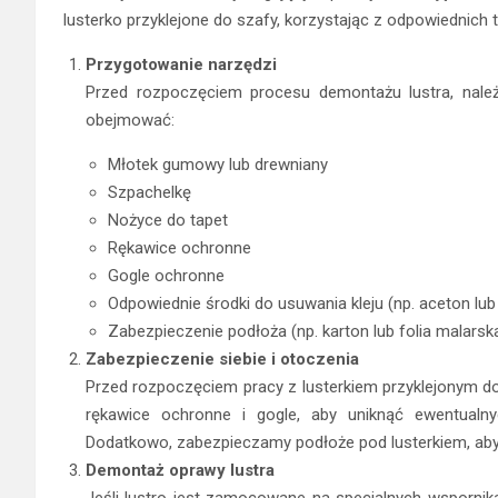
lusterko przyklejone do szafy, korzystając z odpowiednich t
Przygotowanie narzędzi
Przed rozpoczęciem procesu demontażu lustra, należ
obejmować:
Młotek gumowy lub drewniany
Szpachelkę
Nożyce do tapet
Rękawice ochronne
Gogle ochronne
Odpowiednie środki do usuwania kleju (np. aceton lub s
Zabezpieczenie podłoża (np. karton lub folia malarsk
Zabezpieczenie siebie i otoczenia
Przed rozpoczęciem pracy z lusterkiem przyklejonym d
rękawice ochronne i gogle, aby uniknąć ewentualn
Dodatkowo, zabezpieczamy podłoże pod lusterkiem, aby 
Demontaż oprawy lustra
Jeśli lustro jest zamocowane na specjalnych wspornik