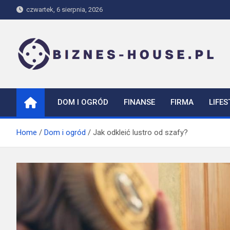
Skip
czwartek, 6 sierpnia, 2026
to
content
biznes-house.pl
DOM I OGRÓD
FINANSE
FIRMA
LIFES
Home
Dom i ogród
Jak odkleić lustro od szafy?