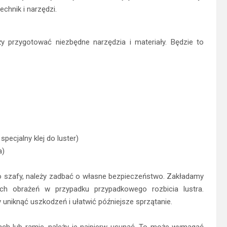
echnik i narzędzi.
y przygotować niezbędne narzędzia i materiały. Będzie to
pecjalny klej do luster)
a)
o szafy, należy zadbać o własne bezpieczeństwo. Zakładamy
ych obrażeń w przypadku przypadkowego rozbicia lustra.
uniknąć uszkodzeń i ułatwić późniejsze sprzątanie.
ach lub ramie, należy je najpierw usunąć. To może wymagać