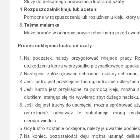
Służy do delikatnego podważania lustra od szafy.
Rozpuszczalnik kleju lub aceton:
Pomocne w rozpuszczeniu lub rozluźnieniu kleju, który u
Taśma malarska:
Może pomóc w ochronie powierzchni lustra przed ewen
Proces odklejenia lustra od szafy:
Na początek, należy przygotować miejsce pracy. Ro
uszkodzeniu lustra w przypadku przypadkowego upadku
Następnie, załóż rękawice ochronne i okulary ochronne,
Jeśli lustro jest przyklejone taśmą, ostrożnie odklej taśm
Jeśli lustro jest przyklejone za pomocą kleju, można 
dłutkiem, starając się nie wywierać zbyt dużego nacisku, 
Jeśli klej jest trudny do usunięcia, można spróbować u
ostrożność, ponieważ te substancje mogą uszkod
nieodpowiednio.
Gdy lustro zostanie odklejone, należy je uważnie podnie
Na koniec, pozostałości kleju można usunąć delika