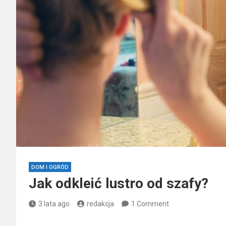
DOM I OGRÓD
Jak odkleić lustro od szafy?
3 lata ago
redakcja
1 Comment