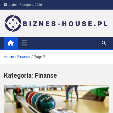
Skip
piątek, 7 sierpnia, 2026
to
content
biznes-house.pl
Home
Finanse
Page 2
Kategoria:
Finanse